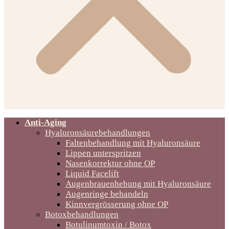
Anti-Aging
Hyaluronsäurebehandlungen
Faltenbehandlung mit Hyaluronsäure
Lippen unterspritzen
Nasenkorrektur ohne OP
Liquid Facelift
Augenbrauenhebung mit Hyaluronsäure
Augenringe behandeln
Kinnvergrösserung ohne OP
Botoxbehandlungen
Botulinumtoxin / Botox