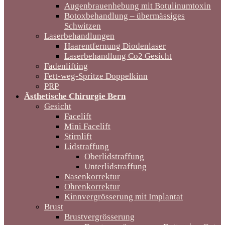
Augenbrauenhebung mit Botulinumtoxin
Botoxbehandlung – übermässiges
Schwitzen
Laserbehandlungen
Haarentfernung Diodenlaser
Laserbehandlung Co2 Gesicht
Fadenlifting
Fett-weg-Spritze Doppelkinn
PRP
Ästhetische Chirurgie Bern
Gesicht
Facelift
Mini Facelift
Stirnlift
Lidstraffung
Oberlidstraffung
Unterlidstraffung
Nasenkorrektur
Ohrenkorrektur
Kinnvergrösserung mit Implantat
Brust
Brustvergrösserung