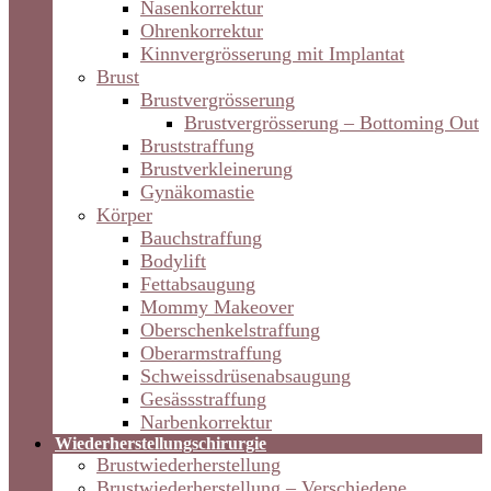
Nasenkorrektur
Ohrenkorrektur
Kinnvergrösserung mit Implantat
Brust
Brustvergrösserung
Brustvergrösserung – Bottoming Out
Bruststraffung
Brustverkleinerung
Gynäkomastie
Körper
Bauchstraffung
Bodylift
Fettabsaugung
Mommy Makeover
Oberschenkelstraffung
Oberarmstraffung
Schweissdrüsenabsaugung
Gesässstraffung
Narbenkorrektur
Wiederherstellungschirurgie
Brustwiederherstellung
Brustwiederherstellung – Verschiedene