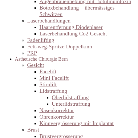
Augenbrauenhebung mit Botulinumtoxin
Botoxbehandlung – übermässiges
Schwitzen
Laserbehandlungen
Haarentfernung Diodenlaser
Laserbehandlung Co2 Gesicht
Fadenlifting
Fett-weg-Spritze Doppelkinn
PRP
Ästhetische Chirurgie Bern
Gesicht
Facelift
Mini Facelift
Stirnlift
Lidstraffung
Oberlidstraffung
Unterlidstraffung
Nasenkorrektur
Ohrenkorrektur
Kinnvergrösserung mit Implantat
Brust
Brustvergrösserung