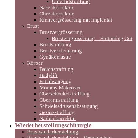
Unterlidstraffung
Nasenkorrektur
Ohrenkorrektur
Kinnvergrösserung mit Implantat
Brust
Brustvergrösserung
Brustvergrösserung – Bottoming Out
Bruststraffung
Brustverkleinerung
Gynäkomastie
Körper
Bauchstraffung
Bodylift
Fettabsaugung
Mommy Makeover
Oberschenkelstraffung
Oberarmstraffung
Schweissdrüsenabsaugung
Gesässstraffung
Narbenkorrektur
Wiederherstellungschirurgie
Brustwiederherstellung
Brustwiederherstellung – Verschiedene