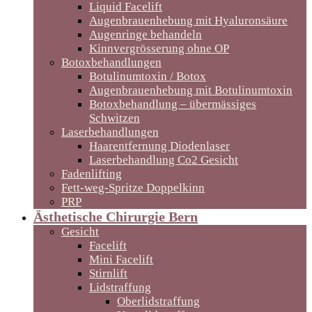
Liquid Facelift
Augenbrauenhebung mit Hyaluronsäure
Augenringe behandeln
Kinnvergrösserung ohne OP
Botoxbehandlungen
Botulinumtoxin / Botox
Augenbrauenhebung mit Botulinumtoxin
Botoxbehandlung – übermässiges
Schwitzen
Laserbehandlungen
Haarentfernung Diodenlaser
Laserbehandlung Co2 Gesicht
Fadenlifting
Fett-weg-Spritze Doppelkinn
PRP
Ästhetische Chirurgie Bern
Gesicht
Facelift
Mini Facelift
Stirnlift
Lidstraffung
Oberlidstraffung