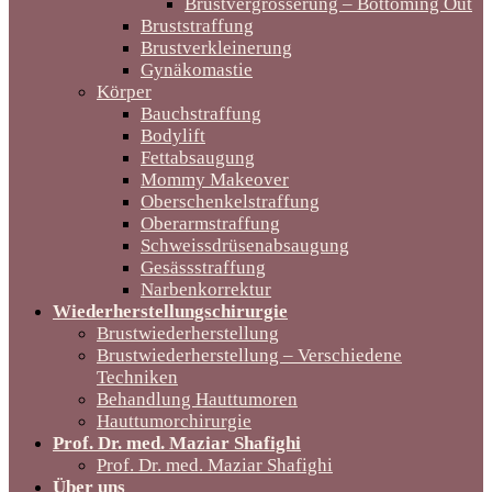
Brustvergrösserung – Bottoming Out
Bruststraffung
Brustverkleinerung
Gynäkomastie
Körper
Bauchstraffung
Bodylift
Fettabsaugung
Mommy Makeover
Oberschenkelstraffung
Oberarmstraffung
Schweissdrüsenabsaugung
Gesässstraffung
Narbenkorrektur
Wiederherstellungschirurgie
Brustwiederherstellung
Brustwiederherstellung – Verschiedene
Techniken
Behandlung Hauttumoren
Hauttumorchirurgie
Prof. Dr. med. Maziar Shafighi
Prof. Dr. med. Maziar Shafighi
Über uns