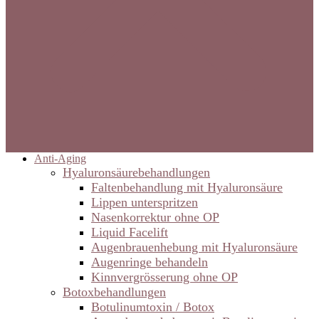
Anti-Aging
Hyaluronsäurebehandlungen
Faltenbehandlung mit Hyaluronsäure
Lippen unterspritzen
Nasenkorrektur ohne OP
Liquid Facelift
Augenbrauenhebung mit Hyaluronsäure
Augenringe behandeln
Kinnvergrösserung ohne OP
Botoxbehandlungen
Botulinumtoxin / Botox