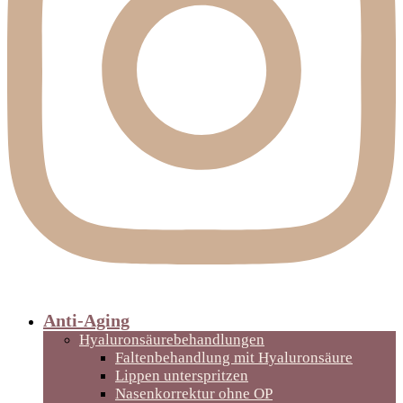
Anti-Aging
Hyaluronsäurebehandlungen
Faltenbehandlung mit Hyaluronsäure
Lippen unterspritzen
Nasenkorrektur ohne OP