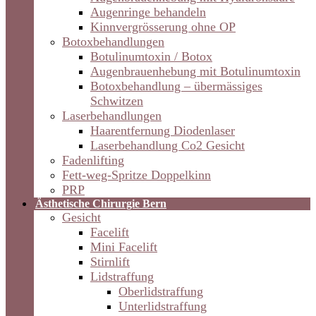
Augenringe behandeln
Kinnvergrösserung ohne OP
Botoxbehandlungen
Botulinumtoxin / Botox
Augenbrauenhebung mit Botulinumtoxin
Botoxbehandlung – übermässiges
Schwitzen
Laserbehandlungen
Haarentfernung Diodenlaser
Laserbehandlung Co2 Gesicht
Fadenlifting
Fett-weg-Spritze Doppelkinn
PRP
Ästhetische Chirurgie Bern
Gesicht
Facelift
Mini Facelift
Stirnlift
Lidstraffung
Oberlidstraffung
Unterlidstraffung